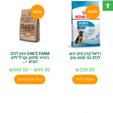
פתח סרגל נגישות
מבצע!
מבצע!
רויאל קנין מזון יבש
OAK'S FARM מזון לכלב
לכלב גור מגזע ענק
ג'וניור סלמון וקריל ללא
דגנים –...
₪
349.00
–
₪
99.00
₪
299.00
הוספה לסל
בחר אפשרויות