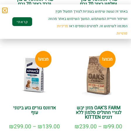
וסלמון בציר 70 גרם
וכבד בציר 70 גרם
באתר זה נעשה שימוש בעוגיות לצורך תפעול תקין
₪
6.50
₪
6.50
ושיפור חוויית המשתמש. המשך השימוש באתר מהווה
קראתי
הוספה לסל
הוספה לסל
הסכמה לשימוש זה. לפרטים נוספים ראו
מדיניות
פרטיות.
מבצע!
מבצע!
OAK'S FARM מזון יבש
אדוונס גורים גזע בינוני
לגורי חתולים סלמון ללא
עוף
דגנים KITTEN
₪
299.00
–
₪
139.00
₪
239.00
–
₪
99.00