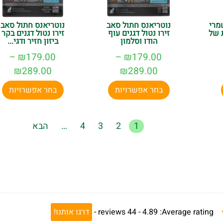
מרי
נוטריאנס חתול סאב
נוטריאנס חתול סאב
 של
זירו נטול דגנים עוף
זירו נטול דגנים בקר
הודו וסלמון
ביזון חזיר ודגי...
–
₪
179.00
–
₪
179.00
₪
289.00
₪
289.00
בחר אפשרויות
בחר אפשרויות
1
2
3
4
…
הבא
Average rating:
4.89 -
44
reviews
-
דרגו אותנו!