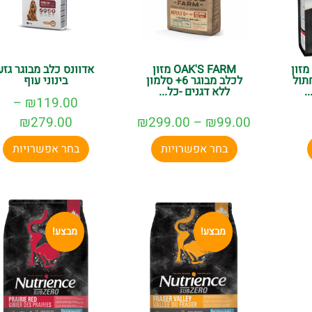
מזון
OAK'S FARM מזון
אדוונס כלב מבוגר גזע
תול
לכלב מבוגר 6+ סלמון
בינוני עוף
ללא דגנים -כל...
–
₪
119.00
₪
279.00
₪
299.00
–
₪
99.00
בחר אפשרויות
בחר אפשרויות
מבצע!
מבצע!