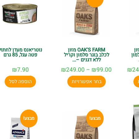
OAK מזון
OAK'S FARM מזון
נוטריאנס מעדן לחתול
 6+ סלמון
לכלב בוגר סלמון וקריל
פטה עגל, 85 גרם
ללא דגנים –...
₪
7.90
₪
249.00
–
₪
99.00
₪
24
בחר אפשרויות
הוספה לסל
מבצע!
מבצע!