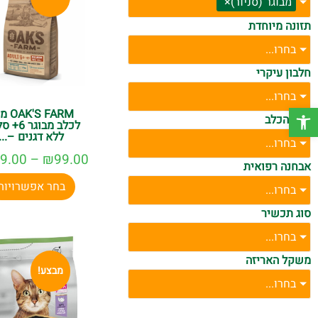
מבוגר (סניור)
×
תזונה מיוחדת
בחרו...
חלבון עיקרי
בחרו...
פתח סרגל נגישות
'S FARM
גודל הכלב
לכלב מבוגר
ללא דגנים –...
בחרו...
9.00
–
₪
99.00
אבחנה רפואית
בחר אפשרויות
בחרו...
סוג תכשיר
בחרו...
משקל האריזה
מבצע!
בחרו...