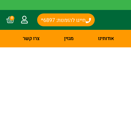
0
חייגו להזמנות: 6897*
אודותינו
מגזין
צרו קשר