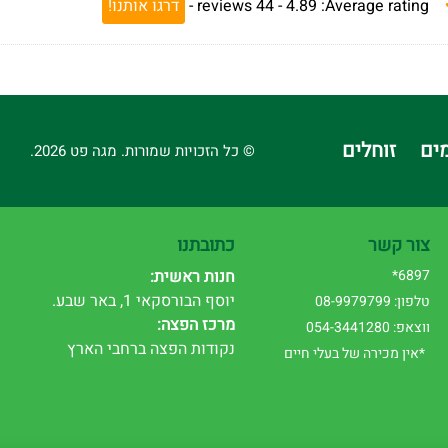
Average rating:
4.89 -
44
reviews
-
דרגו אותנו!
ים
זוחלים
© כל הזכויות שמורות. מגה פט 2026.
צור קשר
כתובתנו
6897*
חנות ראשית:
יוסף הבורסקאי 1, באר שבע.
טלפון: 08-9979799
מרכז הפצה:
ווצאפ: 054-3441280
נקודות הפצה ברחבי הארץ
*אין מכירה של בעלי חיים