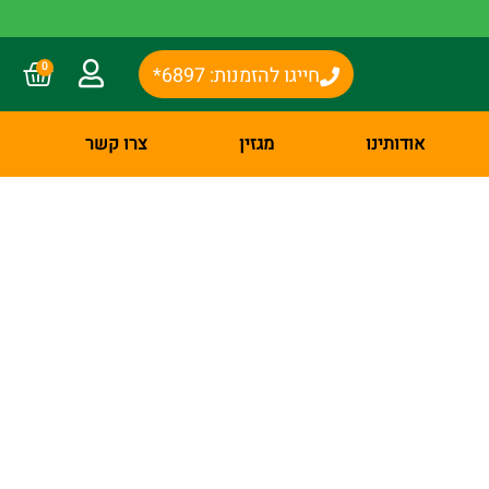
0
חייגו להזמנות: 6897*
אודותינו
מגזין
צרו קשר