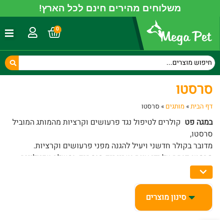
משלוחים מהירים חינם לכל הארץ!
0
סרסטו
דף הבית
»
מותגים
»
סרסטו
במגה פט
קולרים לטיפול נגד פרעושים וקרציות מהמותג המוביל
סרסטו,
מדובר בקולר חדשני ויעיל להגנה מפני פרעושים וקרציות.
סרסטו פותח על ידי צוות וטרינרים מומחים, ומשלב טכנולוגיה
מתקדמת עם חומרים איכותיים, כדי להבטיח הגנה מקסימלית
לחיית המחמד שלך.
סינון מוצרים
במגה פט משלוחים חינם ברכישה מעל 150 ש"ח לכל הארץ ומלא
פינוקים בכל קניה! בכל שאלה חייגו עוד היום 6897* או תפנו