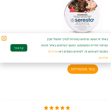
באתר זה נעשה שימוש בעוגיות לצורך תפעול תקין
קולר נגד קרציות
ושיפור חוויית המשתמש. המשך השימוש באתר מהווה
ופרעושים לכלב –
קראתי
סרסטו
הסכמה לשימוש זה. לפרטים נוספים ראו
מדיניות
פרטיות.
₪
239.00
–
₪
219.00
בחר אפשרויות