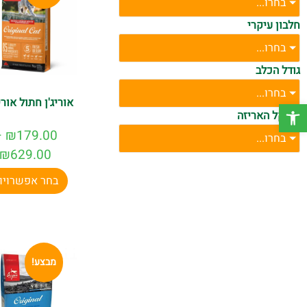
בחרו...
חלבון עיקרי
בחרו...
גודל הכלב
בחרו...
אוריג'ן חתול אורי
פתח סרגל נגישות
משקל האריזה
–
₪
179.00
בחרו...
₪
629.00
בחר אפשרויו
מבצע!