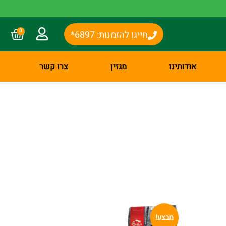
0
חייגו להזמנות: 6897*
אודותינו
מגזין
צרו קשר
מבצע!