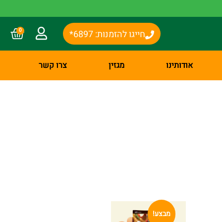
0
חייגו להזמנות: 6897*
אודותינו
מגזין
צרו קשר
מבצע!