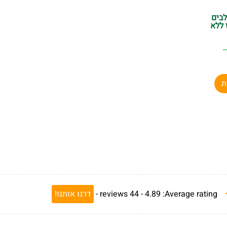
לבים
 ללא
ת
Average rating:
4.89 -
44
reviews
-
דרגו אותנו!