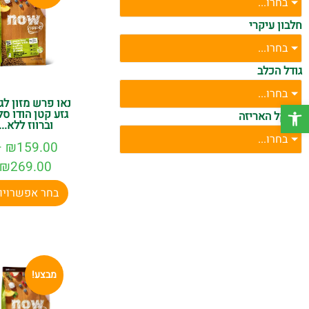
בחרו...
חלבון עיקרי
בחרו...
גודל הכלב
בחרו...
נאו פרש מזון לג
פתח סרגל נגישות
גזע קטן הודו סל
משקל האריזה
וברווז ללא...
בחרו...
–
₪
159.00
₪
269.00
בחר אפשרויו
מבצע!