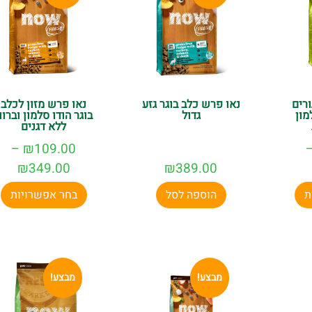
ורים
נאו פרש כלב בוגר גזע
נאו פרש מזון לכלב
מון
גדול
בוגר הודו סלמון וברוו
ללא דגנים
–
₪
109.00
₪
349.00
₪
389.00
ת
הוספה לסל
בחר אפשרויות
מבצע!
מבצע!