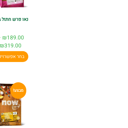
נאו פרש חתול ב
–
₪
189.00
₪
319.00
בחר אפשרויו
מבצע!