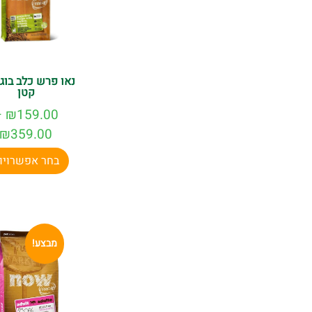
נאו פרש כלב בוגר
קטן
–
₪
159.00
₪
359.00
בחר אפשרויו
מבצע!