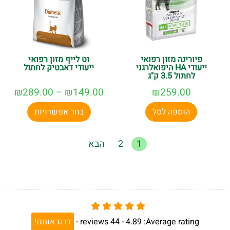
פיורינה מזון רפואי
וט לייף מזון רפואי
ייעודי HA היפואלרגני
ייעודי דאבטיק לחתול
לחתול 3.5 ק"ג
₪
289.00
–
₪
149.00
₪
259.00
הוספה לסל
בחר אפשרויות
1
2
הבא
Average rating:
4.89 -
44
reviews
-
דרגו אותנו!