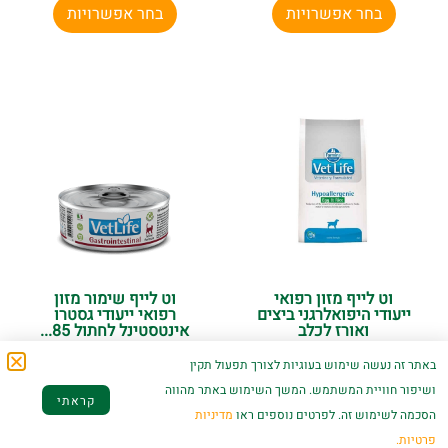
בחר אפשרויות
בחר אפשרויות
וט לייף מזון רפואי
וט לייף שימור מזון
ייעודי היפואלרגני ביצים
רפואי ייעודי גסטרו
ואורז לכלב
אינטסטינל לחתול 85...
₪
13.90
₪
439.00
–
₪
149.00
באתר זה נעשה שימוש בעוגיות לצורך תפעול תקין
ושיפור חוויית המשתמש. המשך השימוש באתר מהווה
בחר אפשרויות
הוספה לסל
קראתי
הסכמה לשימוש זה. לפרטים נוספים ראו
מדיניות
פרטיות.