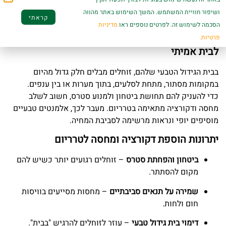
הוספה לסל
הוספה לסל
ושיפור חוויית המשתמש. המשך השימוש באתר מהווה
קראתי
הסכמה לשימוש זה. לפרטים נוספים ראו
מדיניות
דקורציה ומחסה לזוחלים – להפוך את הטרריום
פרטיות.
לבית אמיתי
בבית הגידול הטבעי שלהם, זוחלים מבלים חלק גדול מהיום
במקומות מסתור, מתחת לסלעים, בתוך מערות או בין ענפים.
כדי להעניק להם תחושת ביטחון ולמנוע סטרס, חשוב לשלב
מחסה ודקורציה מתאימה בטרריום. מעבר לכך, אלמנטים טבעיים
מוסיפים יופי ונראות מרשימה לסביבת המחיה.
יתרונות הוספת דקורציה ומחסה לטרריום
ביטחון והפחתת סטרס
– זוחלים רגועים יותר כשיש להם
מקום להסתתר.
שמירה על תנאים סביבתיים
– מחסות מסייעים בוויסות
חום ולחות.
דימוי בית גידול טבעי
– עוזר לזוחלים להרגיש "בבית".