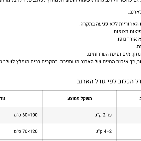
ארנב:
ו האחוריות ללא פגיעה בתקרה.
צות רצופות.
אורך גופו.
ת.
זון, מים ופינת השירותים.
תר, כך איכות החיים של הארנב משתפרת. במקרים רבים מומלץ לשלב 
 הכלוב לפי גודל הארנב
משקל ממוצע
גוד
עד 2 ק"ג
100×60 ס"מ
2–4 ק"ג
120×70 ס"מ