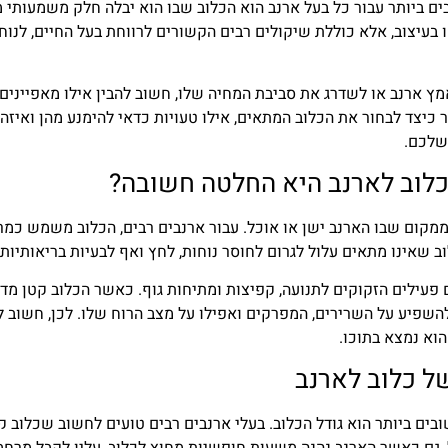
 ביותר עבור כל בעל ארנב הוא הכלוב שבו הוא יבלה חלק משמעותי מז
בעיצוב, אלא כוללת שיקולים רבים הקשורים לרווחת בעל החיים, לנוח
ץ ארנב או לשדרג את סביבת המחיה שלו, חשוב להבין אילו מאפיינים
ר כיצד לבחור את הכלוב המתאים, אילו טעויות כדאי להימנע מהן ואיז
שלכם.
כלוב לארנב היא החלטה חשובה?
ממקום שבו הארנב ישן או אוכל. עבור ארנבים רבים, הכלוב משמש כמר
ב שאינו מתאים עלול לגרום לחוסר נוחות, לחץ ואף לבעיות בריאותיות 
 פעילים הזקוקים לתנועה, קפיצות ומתיחות גוף. כאשר הכלוב קטן מד
השפיע על השרירים, המפרקים ואפילו על מצב הרוח שלו. לכן, חשוב 
וא נמצא בתוכו.
של כלוב לארנב
ם ביותר הוא גודל הכלוב. בעלי ארנבים רבים טועים לחשוב שכלוב ק
, גם כאשר הארנב נהנה משעות חופשיות מחוץ לכלוב, עליו לקבל מרחב 