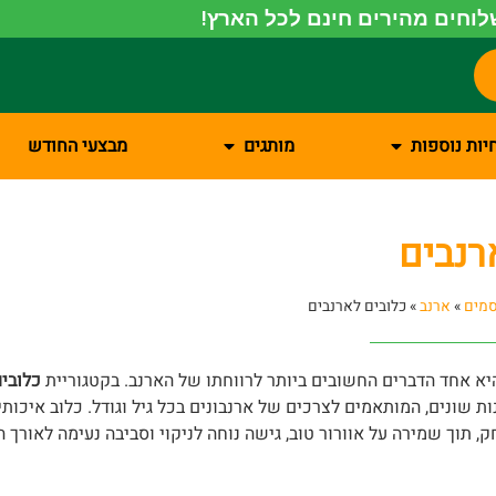
וחים מהירים חינם לכל הארץ!
יות נוספות
מותגים
מבצעי החודש
רנבים
מים
»
ארנב
»
כלובים לארנבים
יא אחד הדברים החשובים ביותר לרווחתו של הארנב. בקטגוריית
כלובי
נות שונים, המותאמים לצרכים של ארנבונים בכל גיל וגודל. כלוב איכות
, תוך שמירה על אוורור טוב, גישה נוחה לניקוי וסביבה נעימה לאורך ה
לובים פנימיים וחיצוניים, דגמים מרווחים עם מספר מפלסים, אביזרי