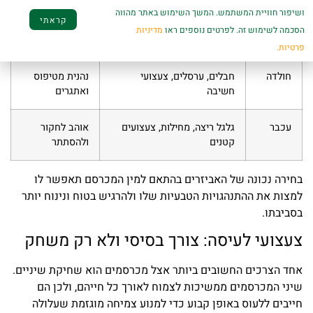
ושיפור חוויית המשתמש. המשך השימוש באתר מהווה
קראתי
צ'ינצ'ילה
מדפים, סולמות, צעצועי לעיסה
זקוקה לפעילות
הסכמה לשימוש זה. לפרטים נוספים ראו
מדיניות
רבה
פרטיות.
חולדה
חבלים, ערסלים, צעצועי
נהנית מטיפוס
חשיבה
ואתגרים
עכבר
גלגל ריצה, מחילות, צעצועים
אוהב לחקור
קטנים
ולהסתתר
בחירה נכונה של האביזרים בהתאם למין המכרסם תאפשר לו
למצות את ההתנהגויות הטבעיות שלו ולהרגיש בטוח ונינוח יותר
בסביבתו.
צעצועי לעיסה: צורך בסיסי ולא רק משחק
אחד הצרכים החשובים ביותר אצל מכרסמים הוא שחיקת שיניים.
שיני המכרסמים ממשיכות לצמוח לאורך כל חייהם, ולכן הם
חייבים ללעוס באופן קבוע כדי למנוע צמיחה מוגזמת שעלולה