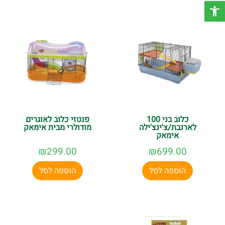
פתח סרגל נגישות
משחק ואביזרי העשרה המעודדים חקר ומשחק.
בחירה בצעצועים ואביזרים איכותיים יכולה לשפר משמעותית את
איכות החיים של חיית המחמד שלכם, להפחית שעמום ולעודד
התנהגות טבעית ובריאה. אצלנו תוכלו ליהנות ממבחר מוצרים של
מותגים מובילים, מחירים משתלמים, מלאי זמין ושירות מקצועי
שיעזור לכם למצוא את הפתרון המתאים ביותר לצרכים של
המכרסם שלכם.
משלוח מהיר עד הבית והזמנה נוחה אונליין, כך שתוכלו לפנק
כלוב בני 100
פנטזי כלוב לאוגרים
את חיית המחמד שלכם בקלות ובנוחות.
לארנבת/צ'ינצ'ילה
מודולרי מבית אימאק
אימאק
₪
299.00
₪
699.00
הוספה לסל
הוספה לסל