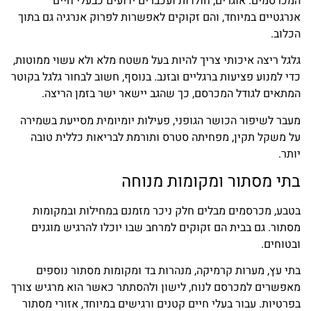
המכרסמים. אוגרים, חולדות ועכברים ידועים כבעלי חיים
אנרגטיים במיוחד, והם זקוקים לאפשרות לפרוק אנרגיה גם בתוך
הכלוב.
גלגל ריצה איכותי צריך להיות בעל משטח מלא ולא עשוי ממוטות,
כדי למנוע פציעות ברגליים ובזנב. בנוסף, חשוב לבחור גלגל בקוטר
המתאים לגודל המכרסם, כך שהגב יישאר ישר בזמן הריצה.
מעבר לשיפור הכושר הגופני, פעילות יומיומית מסייעת בשמירה
על משקל תקין, מפחיתה סטרס ותורמת לבריאות כללית טובה
יותר.
בתי מסתור ומקומות מנוחה
בטבע, מכרסמים מבלים חלק ניכר מזמנם במחילות ובמקומות
מסתור. גם בבית הם זקוקים למרחב שבו יוכלו להרגיש מוגנים
ובטוחים.
בתי עץ, מערות קרמיקה, מנהרות בד ומקומות מסתור נוספים
מאפשרים למכרסם לנוח, לישון ולהסתתר כאשר הוא מרגיש צורך
בפרטיות. עבור בעלי חיים קטנים ורגישים במיוחד, אזורי מסתור