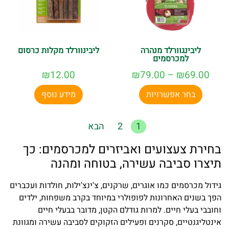
ליבינגוורלד מנהרה
ליבינוורלד מקלות כרסום
למכרסמים
₪
12.00
₪
79.00
–
₪
69.00
בחר אפשרויות
מידע נוסף
1
2
הבא
בחירת צעצועים ואביזרים למכרסמים: כך
תיצרו סביבה עשירה, בטוחה ומהנה
גידול מכרסמים כמו אוגרים, שרקנים, צ'ינצ'ילות, חולדות ועכברים
הפך בשנים האחרונות לפופולרי במיוחד בקרב משפחות, ילדים
וחובבי בעלי חיים. למרות גודלם הקטן, מדובר בבעלי חיים
אינטליגנטיים, סקרנים ופעילים הזקוקים לסביבה עשירה ומגוונת