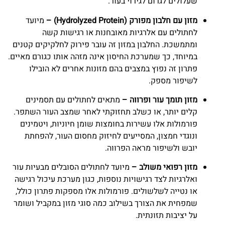
שעלולים לגרום לגירוי בעור.
מזון עם חלבון מפורק (Hydrolyzed Protein) –
מיועד
לחתולים עם אלרגיות מאובחנות או רגישות קשה
ומתמשכת. החלבון במזון זה עובר פירוק לחלקיקים קטנים
במיוחד, כך שמערכת החיסון אינה מזהה אותו כגורם מאיים.
פתרון זה נפוץ במצבים בהם מזונות אחרים לא הובילו
לשיפור מספק.
מזון תומך עור ופרווה –
מתאים לחתולים עם תסמינים
קלים יותר, או כשלב תחזוקתי לאחר שמצב העור השתפר.
פורמולות אלו עשירות בחומצות שומן חיוניות, ויטמינים
ונוגדי חמצון, המסייעים לחיזוק מחסום העור, להפחתת
יובש ולשיפור מראה הפרווה.
מזון רפואי משולב –
מיועד לחתולים הסובלים מבעיות עור
ואלרגיות לצד רגישויות נוספות, כגון מערכת עיכול רגישה
או נטייה לשלשולים. פורמולות אלו מספקות פתרון כולל,
שמפחית את הצורך בשילוב כמה סוגי מזון במקביל ושומר
על יציבות תזונתית.