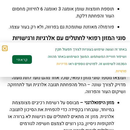
תוספת חומצות שומן אומגה 3 ואומגה 6 לחיזוק מחסום
העור והפחתת דלקת.
פורמולה מאוזנת שתומכת גם בפרווה, ולא רק בעור עצמו.
סוגי המזון רפואי לחתולים עם אלרגיות ורגישויות
עור – אצלנו במגה פט
באתר זה נעשה שימוש בעוגיות לצורך תפעול תקין
כאשר מדובר בבעיות עור ואלרגיות, אין פתרון אחד שמתאים לכל
ושיפור חוויית המשתמש. המשך השימוש באתר מהווה
קראתי
החתולים. הסיבה לכך היא שמקור הרגישות, רמת החומרה והמצב
הסכמה לשימוש זה. לפרטים נוספים ראו
מדיניות
הבריאותי הכללי משתנים מחתול לחתול. לכן, אצלנו ב
מגה פט
,
פרטיות.
תמצאו מספר סוגי מזון רפואי, שכל אחד מהם נועד לתת מענה
מדויק לצורך שונה – החל מהפחתת תגובה אלרגית ועד לתחזוקה
ושיקום העור והפרווה.
מזון היפואלרגני –
מבוסס על רשימת רכיבים מצומצמת
במיוחד, שנבחרו בקפידה כדי להפחית את הסיכון לתגובה
אלרגית. מזון זה מתאים לחתולים עם רגישות לא ברורה או
לתקופות ניסיון, בהן רוצים לצמצם חשיפה לגורמים