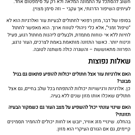
חשוב להסתכל על התמונה המלאה ולא רק על סימפטום אחד.
לעיתים השיפור הדרגתי, אך עקבי – וזה סימן מצוין.
בסופו של דבר, מזון רפואי לחתולים לבעיות עור ואלרגיות הוא לא
“טיפול זמני”, אלא כלי ניהולי לטווח ארוך. הוא מאפשר לחתול
לחיות ללא אי -נוחות מתמדת, ולבעלים ליהנות מחתול רגוע, פעיל
ונינוח יותר. כאשר התזונה מותאמת באמת לצרכים, העור נרגע,
הפרווה מתאוששת – והשגרה כולה משתנה לטובה.
שאלות נפוצות
האם אלרגיות עור אצל חתולים יכולות להופיע פתאום גם בגיל
מבוגר?
כן. אלרגיות ורגישויות יכולות להתפתח בכל שלב בחיים, גם אצל
חתולים שאכלו אותו מזון שנים ללא בעיה.
האם שינוי עונתי יכול להשפיע על מצב העור גם כשמקור הבעיה
תזונתי?
בהחלט. שינויי מזג אוויר, יובש או לחות יכולים להחמיר תסמינים
קיימים, גם אם הגורם העיקרי הוא מזון.