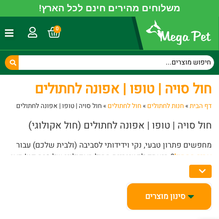
משלוחים מהירים חינם לכל הארץ!
0
חול סויה | טופו | אפונה לחתולים
דף הבית
»
חנות לחתולים
»
חול לחתולים
»
חול סויה | טופו | אפונה לחתולים
חול סויה | טופו | אפונה לחתולים (חול אקולוגי)
מחפשים פתרון טבעי, נקי וידידותי לסביבה (ולבית שלכם) עבור
ארגז החתול
? הגעתם לקטגוריית החול האקולוגי של מגה פט! כאן
תמצאו מבחר איכותי של חול טופו, חול סויה וחול אפונה לחתולים
– דור העתיד של היגיינת החתולים.
סינון מוצרים
החול הצמחי מתגבש במהירות, מנטרל ריחות ביעילות, אינו מייצר
אבק וניתן להדחה נוחה באסלה.