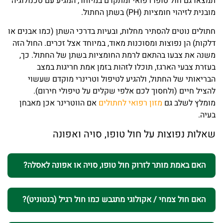
תמצאו גם חול טופו רפואי ומתקדם במיוחד, המגיע עם טכנולוגיה
מובנית לזיהוי חומציות (PH) בשתן החתול.
חתולים נוטים להסתיר מחלות, ובעיות בדרכי השתן (כמו אבנים או
דלקות) הן נפוצות ומסוכנות מאוד, במיוחד אצל זכרים. החול הזה
משנה את צבעו בהתאם לרמת החומציות בשתן של החתול. כך,
בעזרת צבעי הארגז, תוכלו לזהות בזמן אמת חריגות במצב
הבריאותי של החתול, ולהגיע לטיפול וטרינרי מוקדם שעשוי
להציל חיים (ולחסוך לכם אלפי שקלים על טיפולי חירום).
מומלץ לשלב גם
מזון רפואי לחתולים
אם הווטרינר אכן מאבחן
בעיה.
שאלות נפוצות על חול טופו, סויה ואפונה
האם באמת מותר לזרוק חול טופו, סויה או אפונה לאסלה?
האם חול צמחי / אקולוגי מתגבש כמו חול רגיל (בנטוניט)?