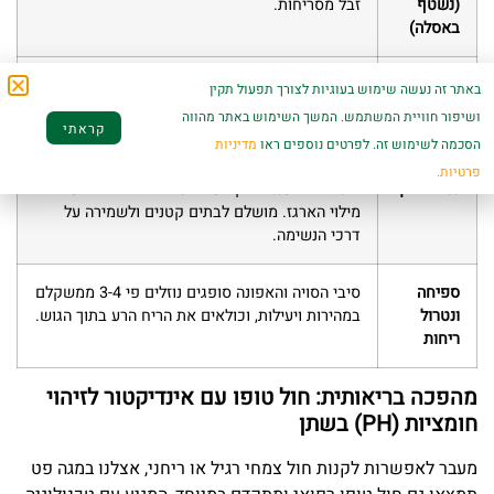
(נשטף
זבל מסריחות.
באסלה)
בטיחות
עשוי מרכיבים צמחיים טבעיים ולכן בטוח יותר
באתר זה נעשה שימוש בעוגיות לצורך תפעול תקין
לגורי
למקרה של בליעה אקראית על ידי גורים סקרנים.
ושיפור חוויית המשתמש. המשך השימוש באתר מהווה
קראתי
חתולים
הסכמה לשימוש זה. לפרטים נוספים ראו
מדיניות
פרטיות.
נטול אבק
אינו מייצר ענני אבק בעת חפירת החתול או בעת
מילוי הארגז. מושלם לבתים קטנים ולשמירה על
דרכי הנשימה.
ספיחה
סיבי הסויה והאפונה סופגים נוזלים פי 3-4 ממשקלם
ונטרול
במהירות ויעילות, וכולאים את הריח הרע בתוך הגוש.
ריחות
מהפכה בריאותית: חול טופו עם אינדיקטור לזיהוי
חומציות (PH) בשתן
מעבר לאפשרות לקנות חול צמחי רגיל או ריחני, אצלנו במגה פט