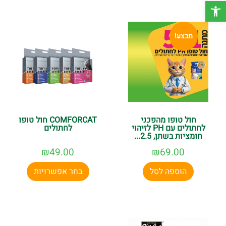
פתח סרגל נגישות
בחרו עכשיו את המותג המועדף עליכם ותיהנו מהמחירים הזולים
בישראל, משלוח חינם עד הבית ומלא הפתעות בכל הזמנה.
מבצע!
חול טופו מהפכני
COMFORCAT חול טופו
לחתולים עם PH לזיהוי
לחתולים
חומציות בשתן, 2.5...
₪
49.00
₪
69.00
הוספה לסל
בחר אפשרויות