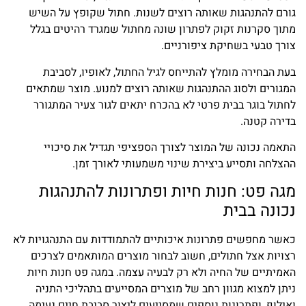
גורם להתנהגות שאותה רוצים לשנות. חתול שקופץ על השיש
מתוך סקרנות זקוק לפתרון שונה מחתול שמגרד רהיטים בגלל
צורך טבעי בשחיקת ציפורניים.
בעת הבחירה מומלץ להתייחס לגיל החתול, לאופיו, לסביבת
המגורים ולסוג ההתנהגות שאותה רוצים למנוע. מוצר שמתאים
לחתול בוגר בבית פרטי לא בהכרח יתאים לגור צעיר המתגורר
בדירה קטנה.
התאמה נכונה של המוצר לצורך הספציפי תגדיל את סיכויי
ההצלחה ותסייע ביצירת שינוי משמעותי לאורך זמן.
מגה פט: חנות חיות ופתרונות להתנהגות
נכונה בבית
כאשר מחפשים פתרונות איכותיים להתמודדות עם התנהגויות לא
רצויות אצל חתולים, חשוב לבחור מוצרים המותאמים לצרכים
האמיתיים של החיה ולא רק לבעיה עצמה. במגה פט חנות חיות
ניתן למצוא מגוון רחב של מוצרים המסייעים בתהליכי התניה
ואילוף, ופתרונות נוספים שמסייעים ליצור סביבת חיים נעימה