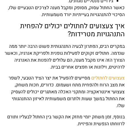
גירויים מנטליים מגוונים.
כאשר החתול עסוק, מסופק ומקבל מענה לצרכים הטבעיים שלו,
הסיכוי להתנהגויות בעייתיות יורד משמעותית.
איך צעצועים לחתולים יכולים להפחית
התנהגויות מטרידות?
במקרים רבים, הפתרון לבעיה התנהגותית פשוט הרבה יותר ממה
שנדמה. חתולים זקוקים לפעילות גופנית ולפריקת אנרגיה, וכאשר
הצורך הזה אינו מקבל מענה, הם עלולים להפנות את האנרגיה
לרהיטים, וילונות או חפצים אחרים בבית.
צעצועים לחתולים
מסייעים להפעיל את יצר הציד הטבעי, לשפר
את מצב הרוח ולהפחית מתח ושעמום. כדורים, חכות משחק,
צעצועי אינטראקציה ומתקני האכלה מאתגרים יכולים להעסיק
את החתול במשך שעות ולתרום משמעותית לאיזון ההתנהגותי
שלו.
בנוסף, זמן משחק יומי מחזק את הקשר בין החתול לבעליו ותורם
לרווחתו הנפשית והפיזית.