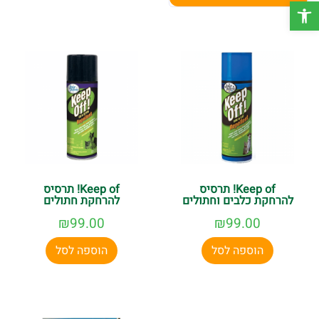
פתח סרגל נגישות
מרחיק חתולים לבית ולגינה
– תרסיסים ומוצרים טבעיים
להרחקת חתולים ממקומות לא רצויים.
מוצרי התניה ואילוף לחתולים
– תכשירים ואביזרים שיעזרו
לחתול שלכם ללמוד הרגלים חדשים בצורה נעימה ובטוחה.
פתרונות בטיחותיים ונוחים
– מוצרים שמותאמים במיוחד
לצרכי החתול ולנוחות שלכם.
✔ משלוחים חינם בקנייה מעל 150 ₪ ✔ ייעוץ מקצועי והתאמת
מוצרים לצרכים שלכם.
✔ שירות מהיר ומקצועי – חייגו *6897 ונשמח לעזור!
Keep of! תרסיס
Keep of! תרסיס
להרחקת כלבים וחתולים
להרחקת חתולים
₪
99.00
₪
99.00
הוספה לסל
הוספה לסל