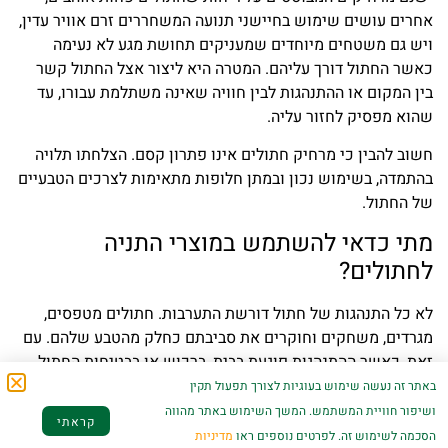
אחרים עושים שימוש בחיישני תנועה המשחררים זרם אוויר עדין,
ויש גם משטחים מיוחדים שמעניקים תחושת מגע לא נעימה
כאשר החתול דורך עליהם. המטרה היא ליצור אצל החתול קשר
בין המקום או ההתנהגות לבין חוויה שאינה משתלמת עבורו, עד
שהוא מפסיק לחזור עליה.
חשוב להבין כי מרחיק חתולים אינו פתרון קסם. הצלחתו תלויה
בהתמדה, בשימוש נכון ובמתן חלופות מתאימות לצרכים הטבעיים
של החתול.
מתי כדאי להשתמש במוצרי התניה
לחתולים?
לא כל התנהגות של חתול דורשת התערבות. חתולים מטפסים,
מגרדים, משחקים וחוקרים את סביבתם כחלק מהטבע שלהם. עם
זאת, כאשר ההתנהגות פוגעת בבית, ברכוש או בבטיחות החתול
עצמו, מומלץ לשקול שימוש במוצרי התניה.
באתר זה נעשה שימוש בעוגיות לצורך תפעול תקין
ושיפור חוויית המשתמש. המשך השימוש באתר מהווה
מצבים נפוצים כוללים:
קראתי
הסכמה לשימוש זה. לפרטים נוספים ראו
מדיניות