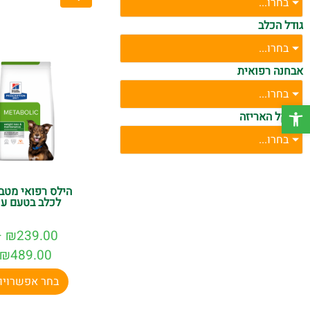
בחרו...
וארוכים יותר.
גודל הכלב
אז למה אתם מחכים?
בחרו...
אבחנה רפואית
בחרו...
פתח סרגל נגישות
משקל האריזה
בחרו...
הילס רפואי מטבו
לכלב בטעם עו
–
₪
239.00
₪
489.00
בחר אפשרויו