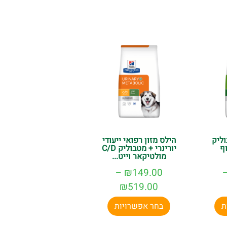
הזמינו עכשיו
ותיהנו ממשלוח מהיר ובחינם בקנייה מעל 150 ש"ח.
ליק
הילס מזון רפואי ייעודי
ף
יורינרי + מטבוליק C/D
מולטיקאר וייט...
–
₪
149.00
₪
519.00
ת
בחר אפשרויות