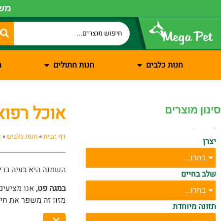
משל
חנות כלבים
חנות חתולים
ח
אוכל רפוא
סינון מוצרים
דף הבית
»
חנות כלבים
»
א
יצרן
בחרו...
השמנה היא בעיה בריא
שלב בחיים
במגה פט,
אנו מציעים
בחרו...
מזון זה משפר את חיל
תזונה מיוחדת
עם המזון הרפואי שלנ