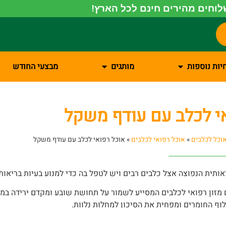
וחים מהירים חינם לכל הארץ!
יות נוספות
מותגים
מבצעי החודש
י לכלב עם עודף משקל
וכל לכלבים
»
אוכל רפואי לכלבים
»
אוכל רפואי לכלב עם עודף משקל
ותית הנפוצה אצל כלבים רבים ויש לטפל בה כדי למנוע בעיות בריאותי
 מזון רפואי לכלבים המסייע לשמור על תחושת שובע ומקדם ירידה במש
וף החומרים ומפחית את הסיכון למחלות נלוות.
ו, תוכלו להעניק לכלב שלכם את התזונה המתאימה לו כדי להגיע למשק