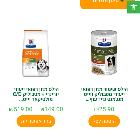
סינון מוצרים
פתח סרגל נגישות
אישית שתעזור לכם לשפר את בריאותו ואיכות חייו.
הזמינו עכשיו
ותיהנו ממשלוח מהיר ובחינם בקנייה מעל 150
ש"ח.
הילס שימור מזון רפואי
הילס מזון רפואי ייעודי
ייעודי מטבוליק ווייט
יורינרי + מטבוליק C/D
מנג'מנט נזיד עוף...
מולטיקאר וייט...
₪
519.00
–
₪
149.00
₪
25.90
הוספה לסל
בחר אפשרויות