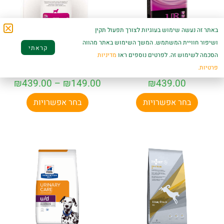
באתר זה נעשה שימוש בעוגיות לצורך תפעול תקין
ושיפור חוויית המשתמש. המשך השימוש באתר מהווה
קראתי
פיורינה מזון רפואי
וט לייף מזון רפואי
הסכמה לשימוש זה. לפרטים נוספים ראו
מדיניות
ייעודי UR יורינרי לכלב
ייעודי סטרוויט לכלב
12 ק"ג
פרטיות.
₪
439.00
–
₪
149.00
₪
439.00
בחר אפשרויות
בחר אפשרויות