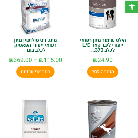
פתח סרגל נגישות
הילס שימור מזון רפואי
מונג' ווט סולושין מזון
ייעודי ליבר קאר L/D
רפואי ייעודי הפאטיק
לכלב 370...
לכלב בוגר
₪
369.00
–
₪
115.00
₪
24.90
הוספה לסל
בחר אפשרויות