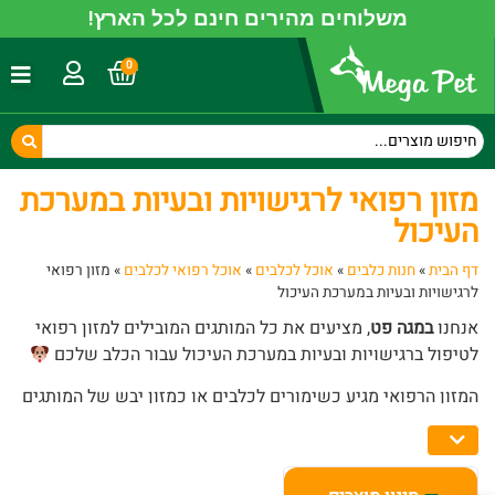
משלוחים מהירים חינם לכל הארץ!
0
מזון רפואי לרגישויות ובעיות במערכת
העיכול
דף הבית
»
חנות כלבים
»
אוכל לכלבים
»
אוכל רפואי לכלבים
»
מזון רפואי
לרגישויות ובעיות במערכת העיכול
אנחנו
במגה פט
, מציעים את כל המותגים המובילים למזון רפואי
לטיפול ברגישויות ובעיות במערכת העיכול עבור הכלב שלכם
המזון הרפואי מגיע כשימורים לכלבים או כמזון יבש של המותגים
המובילים:
רויאל קנין
,
טרו וט
,
הילס
,
מונג'
,
וט לייף
ועוד.
אצלנו תקבלו שירות מקצועי עם חיוך רחב ואהבה גדולה לבעלי