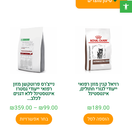
סינון מוצרים
פתח סרגל נגישות
חייים.
משלוחים חינם בקניה מעל 150 ש"ח לכל הארץ ופינוקים בכל
קניה.
צרו קשר עוד היום 6897*
רויאל קנין מזון רפואי
נייצ'רס פרוטקשן מזון
ייעודי לגורי חתולים,
רפואי ייעודי גסטרו
אינטסטינל
אינטסטינל ללא דגנים
לכלב...
₪
359.00
–
₪
99.00
₪
189.00
הוספה לסל
בחר אפשרויות