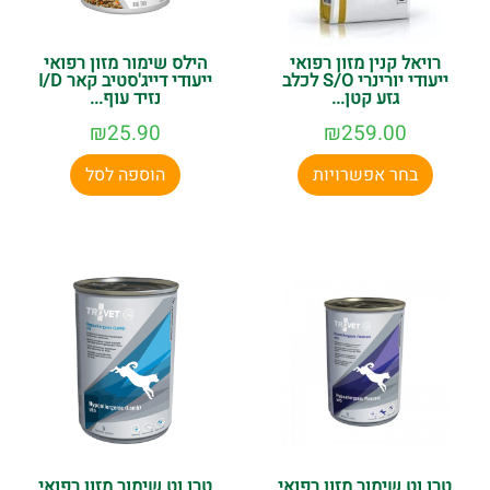
רויאל קנין מזון רפואי
הילס שימור מזון רפואי
ייעודי יורינרי S/O לכלב
ייעודי דייג'סטיב קאר I/D
גזע קטן...
נזיד עוף...
₪
25.90
₪
259.00
בחר אפשרויות
הוספה לסל
טרו וט שימור מזון רפואי
טרו וט שימור מזון רפואי