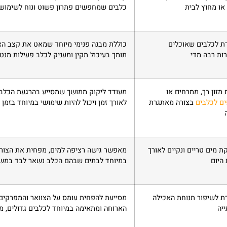
או מחוץ לבית
כלבים שמחפשים פתרון פשוט ונוח לשימוש י
ת לכלבים שאוכלים
כוללת מבנה פנימי מיוחד שמאט את קצב האכ
ות רבה מדי
תומך בעיכול תקין ומעניק לכלב פעילות מנט
מזון רך, ממרחים או
מעודד ליקוק ממושך שמסייע בהרגעת הכלב,
ם לכלבים
בצורה מאתגרת
לאורך זמן ויכול להיות שימושי במיוחד בזמן 
 מים טריים ונקיים לאורך
מאפשר גישה רציפה למים, מפחית את הצורך
היום
במיוחד לבתים שבהם הכלב נשאר לבד במש
ת לשיפור תנוחת האכילה
מסייעת להפחית עומס על הצוואר והמפרקים, 
יה
הארוחה ומתאימה במיוחד לכלבים גדולים, מב