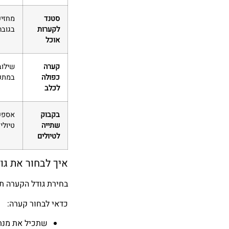
סטנד
מחזיק
לקערות
בגובה
אוכל
קערה
שילוב
כפולה
במתק
לכלב
בקבוק
אספקת
שתייה
טיולי
לטיולים
איך לבחור את ג
בחירת גודל הקערה תל
כדאי לבחור קערה:
שתכיל את מנת 