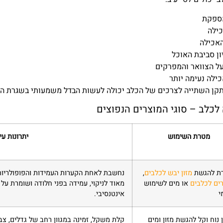
מספקת
ילה
האכילה
ון סביבת האוכל
ל הצוואר והמפרקים
כילה נעימה יותר
ן השתייה לצרכים של הכלב יכולה לעשות הבדל משמעותי בשגרת היו
 לכלב – סוגי המוצרים הנפוצים
מטרת השימוש
יתרונות עי
דת להגשת
מזון יבש לכלבים
,
נחשבת לאחת הקערות העמידות והפופולריות ב
ים לכלבים
או מים לשימוש
מאוד לניקוי, עמידה בפני חלודה ושומרת על
י
אינטנסיבי.
 נוח וקל להגשת מזון ומים
קלת משקל, זמינה במגוון רחב של גדלים, צב