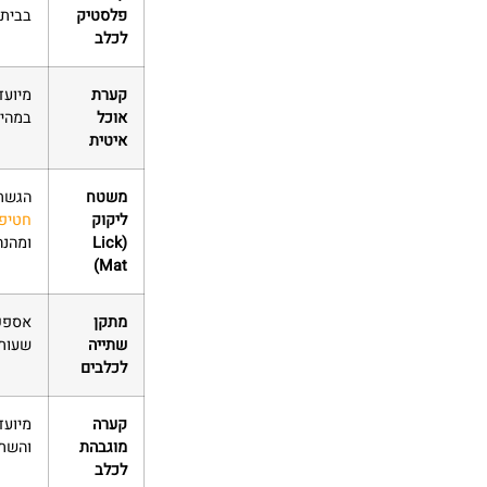
פלסטיק
בבית 
לכלב
קערת
מיועד
אוכל
במהיר
איטית
משטח
הגשת 
ליקוק
חטיפי
(Lick
ומהנה
Mat)
מתקן
אספקת
שתייה
שעות 
לכלבים
קערה
מיועד
מוגבהת
והשתי
לכלב