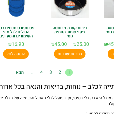
סטה
ריבוס קערת נירוסטה
פט ספורט מכסים בכ
 גומי
ציפוי שחור תחתית
הגדלים לכל סוגי
גומי
השימורים והמעדנים
₪
16.90
₪
45.00
–
₪
25.00
₪
45
ת
בחר אפשרויות
הוספה לסל
1
2
3
4
…
הבא
ייה לכלב – נוחות, בריאות והנאה בכל ארוח
אוכל היא רק כלי בסיסי, אך בפועל לכלי האוכל והשתייה של הכלב יש
לו.
 יכולים לסייע ב: