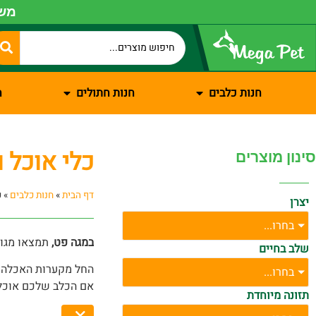
משל
חנות כלבים
חנות חתולים
ח
כלי אוכל 
סינון מוצרים
דף הבית
»
חנות כלבים
»
כ
יצרן
בחרו...
במגה פט,
תמצאו מגוו
שלב בחיים
החל מקערות האכלה אי
בחרו...
אם הכלב שלכם אוכל מ
תזונה מיוחדת
הפתרון המתאים.