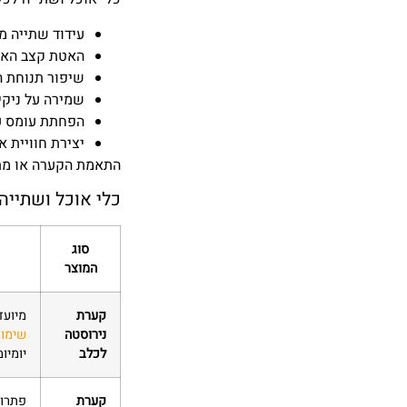
עידוד שתייה 
האטת קצב האכ
שיפור תנוחת 
שמירה על ניקי
הפחתת עומס ע
יצירת חוויית א
התאמת הקערה או מתק
כלי אוכל ושתייה
סוג
המוצר
קערת
מיוע
נירוסטה
שימור
לכלב
יומיומ
קערת
פתרון