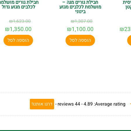
סית
חבילת גורים מגה –
חבילת גורים מושלמת
טן
מושלמת לכלבים מגזע
לכלבים מגזע גדול
בינוני
₪
1,623.00
₪
1,307.00
₪
1,350.00
₪
1,100.00
₪
23
הוספה לסל
הוספה לסל
Average rating:
4.89 -
44
reviews
-
דרגו אותנו!