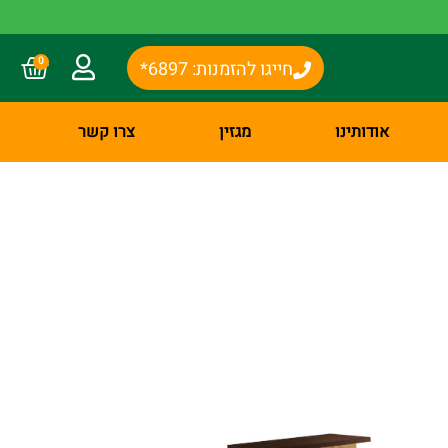
0
חייגו להזמנות: 6897*
אודותינו
מגזין
צרו קשר