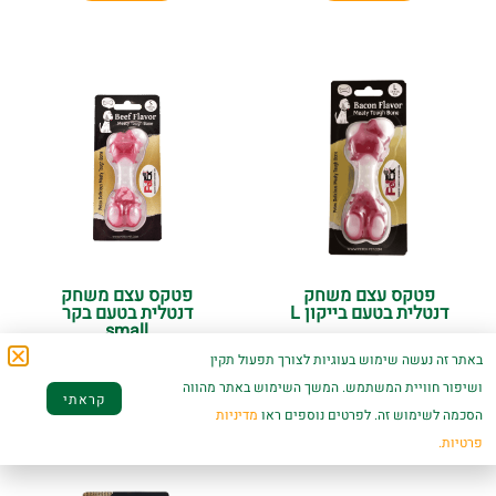
פטקס עצם משחק
פטקס עצם משחק
דנטלית בטעם בייקון L
דנטלית בטעם בקר
small
באתר זה נעשה שימוש בעוגיות לצורך תפעול תקין
₪
35.00
₪
49.00
ושיפור חוויית המשתמש. המשך השימוש באתר מהווה
קראתי
הוספה לסל
הוספה לסל
הסכמה לשימוש זה. לפרטים נוספים ראו
מדיניות
פרטיות.