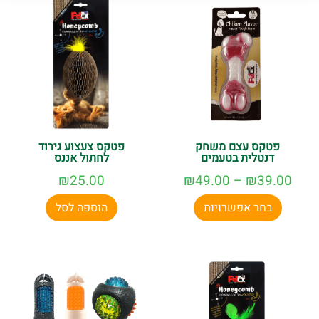
פטקס עצם משחק
פטקס צעצוע גירוד
דנטלית בטעמים
לחתול אננס
₪
25.00
₪
49.00
–
₪
39.00
בחר אפשרויות
הוספה לסל