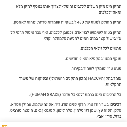
המזון הינו מזון משלים לכלבים ומומלץ לצרוך אותו בנוסף למזון מלא
ומאוזן לכלבים.
המזון מחולק למנות של 480 ג' בשקיות שומרות טריות ונוחות לאחסון.
המזון בטוח לשימוש לבני אדם, וכמובן לכלבים, ואף עבר טיפול תרמי קל
ע"י בישול קצר במים חמים למניעת סלמונלה וקולי.
מתאים לכל גילאי הכלבים.
תוקף המזון במקפיא הוא 6 חודשים.
מגיע טרי ומומלץ לשמור בקירור.
עומד בתקן הHACCP (מכון התקנים הישראלי) ובפיקוח של משרד
החקלאות.
כל הרכיבים הינם ברמת "למאכל אדם" (HUMAN GRADE).
רכיבים:
בשר הודו טרי, חלקי פנים הודו, גזר, אפונה שלמה, עמילן תפו"א,
סלק, תפוח עץ, שמן דגי סלמון, מלח לימון, קסנטאן גאם, חומצה סורביט,
ברזל, סידן ואבץ.