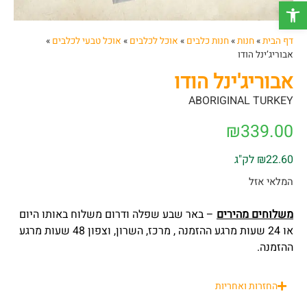
פתח סרגל נגישות
דף הבית
»
חנות
»
חנות כלבים
»
אוכל לכלבים
»
אוכל טבעי לכלבים
»
אבוריג’ינל הודו
אבוריג'ינל הודו
ABORIGINAL TURKEY
₪
339.00
₪22.60 לק"ג
המלאי אזל
משלוחים מהירים
– באר שבע שפלה ודרום משלוח באותו היום
או 24 שעות מרגע ההזמנה , מרכז, השרון, וצפון 48 שעות מרגע
ההזמנה.
החזרות ואחריות