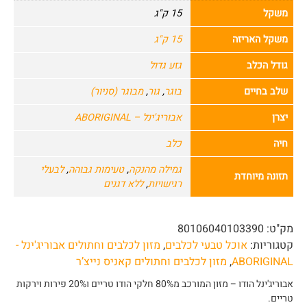
משקל
15 ק"ג
משקל האריזה
15 ק"ג
גודל הכלב
גזע גדול
שלב בחיים
בוגר
,
גור
,
מבוגר (סניור)
יצרן
אבוריג'ינל – ABORIGINAL
חיה
כלב
גמילה מהנקה
,
טעימות גבוהה
,
לבעלי
תזונה מיוחדת
רגישויות
,
ללא דגנים
מק"ט:
80106040103390
קטגוריות:
אוכל טבעי לכלבים
,
מזון לכלבים וחתולים אבוריג'ינל -
ABORIGINAL
,
מזון לכלבים וחתולים קאניס נייצ’ר
אבוריג'ינל הודו – מזון המורכב מ80% חלקי הודו טריים ו20% פירות וירקות
טריים.