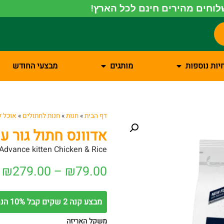
וחים מהירים חינם לכל הארץ!
יות נוספות
מותגים
מבצעי החודש
דף הבית
»
חנות
»
חנות לחתולים
»
אוכל ל
אדוונס חתול גור עו
Advance kitten Chicken & Rice
₪
279.00
–
₪
79.00
מבצע קנה 2 שקים קבל 10% הנחה על השק השני
משקל האריזה