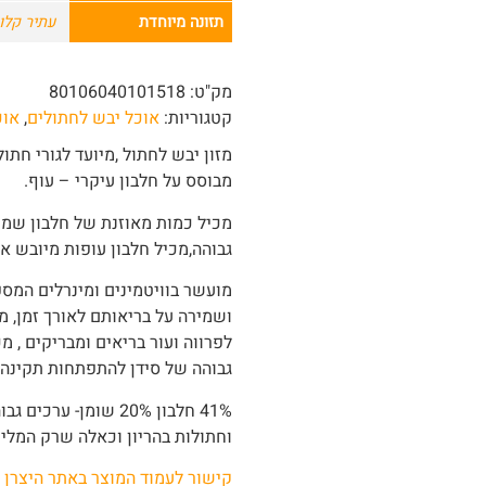
תזונה מיוחדת
עתיר קלור
מק"ט:
80106040101518
קטגוריות:
אוכל יבש לחתולים
,
אוכ
מבוסס על חלבון עיקרי – עוף.
גבוהה,מכיל חלבון עופות מיובש אור
מועשר בוויטמינים ומינרלים המספ
לפרווה ועור בריאים ומבריקים , 
גבוהה של סידן להתפתחות תקינה
41% חלבון 20% שומן-
וחתולות בהריון וכאלה שרק המליט
קישור לעמוד המוצר באתר היצרן