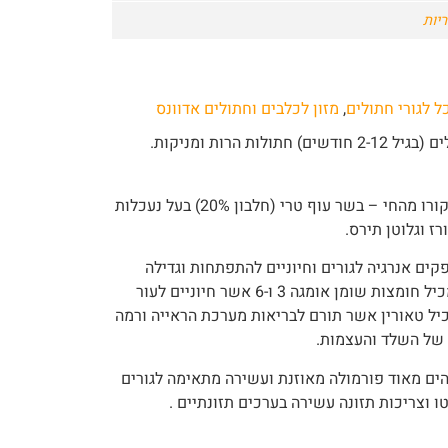
יות
ל לגורי חתולים
,
מזון לכלבים וחתולים אדוונס
מזון יבש לחתול ,מיועד לגורי חתולים (בגיל 2-12 חודשים) חתולות הרות ומניקות.
מכיל כמות מאוזנת של חלבון שמקורו מהחי – בשר עוף טרי (חלבון 20%) בעל נעכלות
ז וגלוטן תירס.
קים אנרגיה לגורים וחיוניים להתפתחות וגדילה
ושמירה על בריאותם לאורך זמן, מכיל חומצות שומן אומגה 3 ו-6 אשר חיוניים לעור
מכיל טאורין אשר תורם לבריאות מערכת הראייה ורמה
 של השלד והעצמות.
 ערכים גבוהים מאוד פורמולה מאוזנת ועשירה מתאימה לגורים
ו וצריכות תזונה עשירה בערכים תזונתיים .