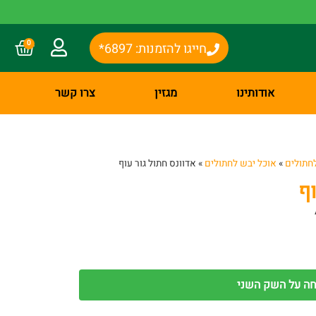
0
חייגו להזמנות: 6897*
אודותינו
מגזין
צרו קשר
חתולים
»
אוכל יבש לחתולים
»
אדוונס חתול גור עוף
ף