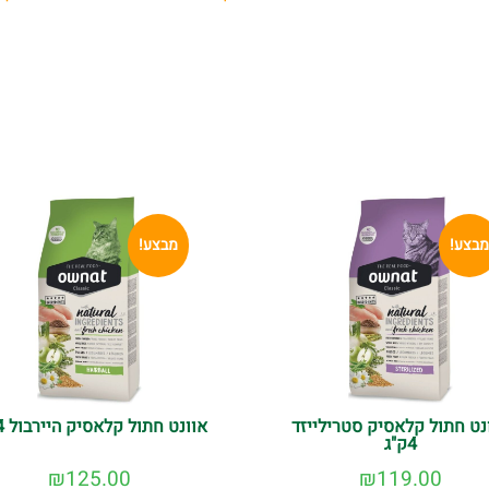
מבצע!
מבצע!
נט חתול קלאסיק סטרילייזד
אוונט חתול קלאסיק היירבול 4ק"ג
4ק"ג
₪
125.00
₪
119.00