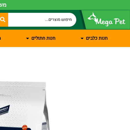
משל
חנות כלבים
חנות חתולים
ח