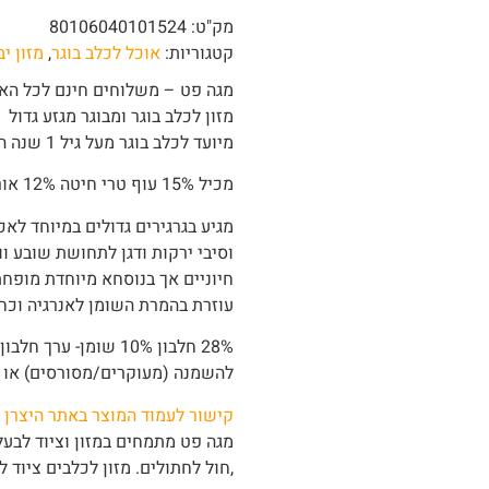
מק"ט:
80106040101524
קטגוריות:
אוכל לכלב בוגר
,
מזון י
מגה פט – משלוחים חינם לכל הארץ
מזון לכלב בוגר ומבוגר מגזע גדול
מיועד לכלב בוגר מעל גיל 1 שנה הסובל מעודף משקל גזע גדול מעל 30 ק"ג.
מכיל 15% עוף טרי חיטה 12% אורז.
מגיע בגרגירים גדולים במיוחד לאכ
וסיבי ירקות ודגן לתחושת שובע וו
חיוניים אך בנוסחא מיוחדת מופחת
עוזרת בהמרת השומן לאנרגיה וכ
28% חלבון 10% שומן-
להשמנה (מעוקרים/מסורסים) או 
קישור לעמוד המוצר באתר היצרן
מגה פט מתמחים במזון וציוד לבעלי
,חול לחתולים. מזון לכלבים ציוד 