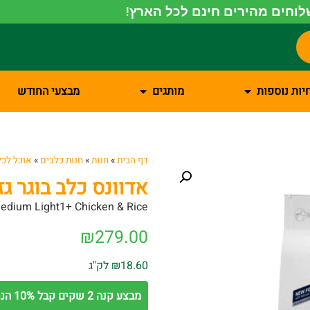
וחים מהירים חינם לכל הארץ!
יות נוספות
מותגים
מבצעי החודש
דף הבית
»
חנות
»
חנות כלבים
»
אוכל לכל
אדוונס כלב בוגר גז
edium Light1+ Chicken & Rice
₪
279.00
₪18.60 לק"ג
מבצע קנה 2 שקים קבל 10% הנחה על השק השני