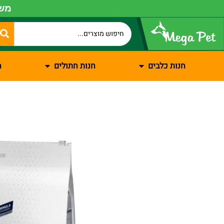
משל
חנות כלבים
חנות חתולים
ח