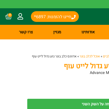
0
חייגו להזמנות: 6897*
אודותינו
מגזין
צרו קשר
בים
»
אוכל לכלב בוגר
»
אדוונס כלב בוגר גזע גדול לייט עוף
ע גדול לייט עוף
Advance M