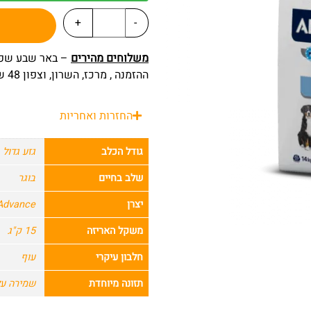
+
-
משלוחים מהירים
ההזמנה , מרכז, השרון, וצפון 48 שעות מרגע ההזמנה.
החזרות ואחריות
גודל הכלב
גזע גדול
שלב בחיים
בוגר
יצרן
Advance – אדוונ
משקל האריזה
15 ק"ג
חלבון עיקרי
עוף
תזונה מיוחדת
שמירה ע