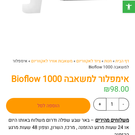
פתח סרגל נגישות
דף הבית
»
חנות
»
ציוד לאקווריום
»
משאבות אוויר לאקווריום
»
אימפלור
למשאבה 1000 Bioflow
אימפלור למשאבה 1000 Bioflow
₪
98.00
+
-
הוספה לסל
משלוחים מהירים
– באר שבע שפלה ודרום משלוח באותו היום
או 24 שעות מרגע ההזמנה , מרכז, השרון, וצפון 48 שעות מרגע
ההזמנה.