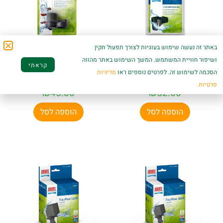
באתר זה נעשה שימוש בעוגיות לצורך תפעול תקין
ושיפור חוויית המשתמש. המשך השימוש באתר מהווה
קראתי
תושבת גומי למשאבות
מתאם משאבות
הסכמה לשימוש זה. לפרטים נוספים ראו
מדיניות
– ג׳אוול
Bioflow
פרטיות.
₪
45.00
₪
52.00
הוספה לסל
הוספה לסל