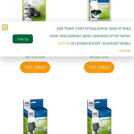
באתר זה נעשה שימוש בעוגיות לצורך תפעול תקין
ושיפור חוויית המשתמש. המשך השימוש באתר מהווה
קראתי
תושבת גומי למשאבות
מתאם משאבות
הסכמה לשימוש זה. לפרטים נוספים ראו
מדיניות
– ג׳אוול
Bioflow
פרטיות.
₪
45.00
₪
52.00
הוספה לסל
הוספה לסל