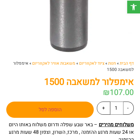
פתח סרגל נגישות
דף הבית
»
חנות
»
ציוד לאקווריום
»
משאבות אוויר לאקווריום
»
אימפלור
למשאבה 1500
אימפלור למשאבה 1500
₪
107.00
+
-
הוספה לסל
משלוחים מהירים
– באר שבע שפלה ודרום משלוח באותו היום
או 24 שעות מרגע ההזמנה , מרכז, השרון, וצפון 48 שעות מרגע
ההזמנה.