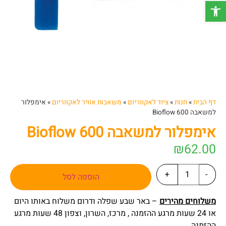
פתח סרגל נגישות
דף הבית
»
חנות
»
ציוד לאקווריום
»
משאבות אוויר לאקווריום
»
אימפלור
למשאבה 600 Bioflow
אימפלור למשאבה 600 Bioflow
₪
62.00
+
-
הוספה לסל
משלוחים מהירים
– באר שבע שפלה ודרום משלוח באותו היום
או 24 שעות מרגע ההזמנה , מרכז, השרון, וצפון 48 שעות מרגע
ההזמנה.