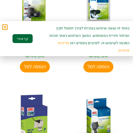
באתר זה נעשה שימוש בעוגיות לצורך תפעול תקין
ושיפור חוויית המשתמש. המשך השימוש באתר מהווה
קראתי
תושבת גומי למשאבות
מתאם משאבות
הסכמה לשימוש זה. לפרטים נוספים ראו
מדיניות
– ג׳אוול
Bioflow
פרטיות.
₪
45.00
₪
52.00
הוספה לסל
הוספה לסל