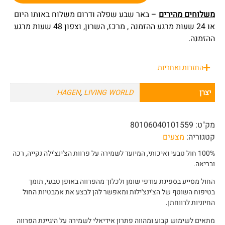
משלוחים מהירים
– באר שבע שפלה ודרום משלוח באותו היום
או 24 שעות מרגע ההזמנה , מרכז, השרון, וצפון 48 שעות מרגע
ההזמנה.
החזרות ואחריות
יצרן
LIVING WORLD
,
HAGEN
מק"ט:
80106040101559
קטגוריה:
מצעים
100% חול טבעי ואיכותי, המיועד לשמירה על פרוות הצ'ינצ'ילה נקייה, רכה
ובריאה.
החול מסייע בספיגת עודפי שומן ולכלוך מהפרווה באופן טבעי, תומך
בטיפוח השוטף של הצ'ינצ'ילות ומאפשר להן לבצע את אמבטיות החול
החיוניות לרווחתן.
מתאים לשימוש קבוע ומהווה פתרון אידיאלי לשמירה על היגיינת הפרווה