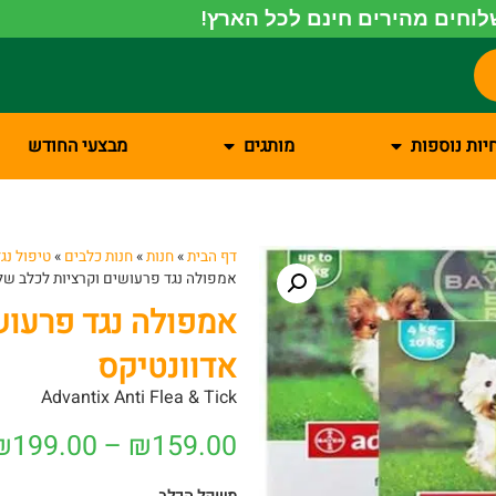
וחים מהירים חינם לכל הארץ!
יות נוספות
מותגים
מבצעי החודש
דף הבית
»
חנות
»
חנות כלבים
»
טיפול נג
אמפולה נגד פרעושים וקרציות לכלב של
אמפולה נגד פרעוש
אדוונטיקס
Advantix Anti Flea & Tick
₪
199.00
–
₪
159.00