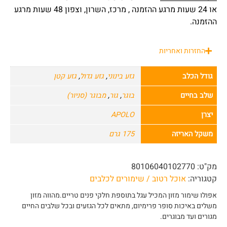
או 24 שעות מרגע ההזמנה , מרכז, השרון, וצפון 48 שעות מרגע
ההזמנה.
החזרות ואחריות
גודל הכלב
גזע בינוני
,
גזע גדול
,
גזע קטן
שלב בחיים
בוגר
,
גור
,
מבוגר (סניור)
יצרן
APOLO
משקל האריזה
175 גרם
מק"ט:
80106040102770
קטגוריה:
אוכל רטוב / שימורים לכלבים
אפולו שימור מזון המכיל עגל בתוספת חלקי פנים טריים.מהווה מזון
משלים באיכות סופר פרימיום, מתאים לכל הגזעים ובכל שלבים החיים
מגורים ועד מבוגרים.