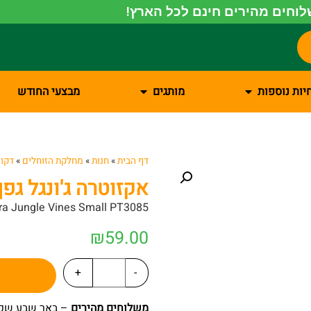
וחים מהירים חינם לכל הארץ!
יות נוספות
מותגים
מבצעי החודש
דף הבית
»
חנות
»
מחלקת הזוחלים
»
דקור
אקזוטרה ג'ונגל גפן
ra Jungle Vines Small PT3085
₪
59.00
+
-
משלוחים מהירים