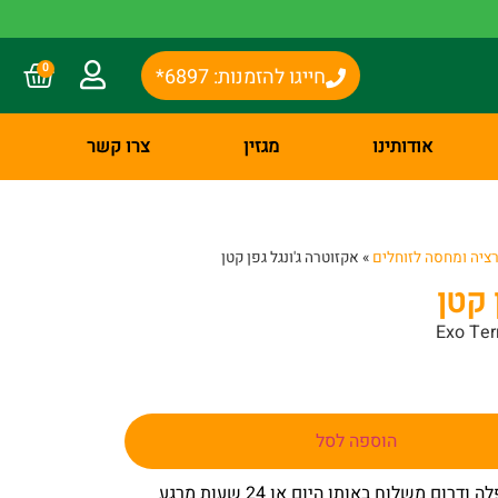
0
חייגו להזמנות: 6897*
אודותינו
מגזין
צרו קשר
ציה ומחסה לזוחלים
»
אקזוטרה ג'ונגל גפן קטן
 קטן
Exo Ter
הוספה לסל
– באר שבע שפלה ודרום משלוח באותו היום או 24 שעות מרגע