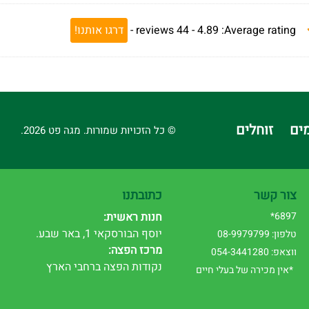
Average rating:
4.89 -
44
reviews
-
דרגו אותנו!
ים
זוחלים
© כל הזכויות שמורות. מגה פט 2026.
צור קשר
כתובתנו
6897*
חנות ראשית:
יוסף הבורסקאי 1, באר שבע.
טלפון: 08-9979799
מרכז הפצה:
ווצאפ: 054-3441280
נקודות הפצה ברחבי הארץ
*אין מכירה של בעלי חיים