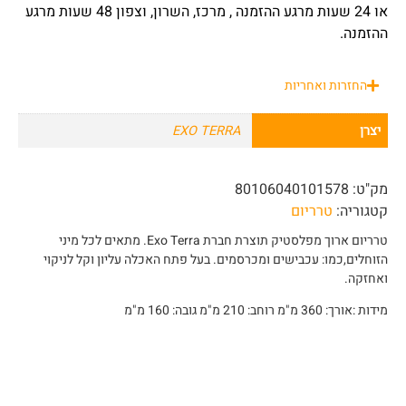
או 24 שעות מרגע ההזמנה , מרכז, השרון, וצפון 48 שעות מרגע
ההזמנה.
החזרות ואחריות
יצרן
EXO TERRA
מק"ט:
80106040101578
קטגוריה:
טרריום
טרריום ארוך מפלסטיק תוצרת חברת Exo Terra. מתאים לכל מיני
הזוחלים,כמו: עכבישים ומכרסמים. בעל פתח האכלה עליון וקל לניקוי
ואחזקה.
מידות :אורך: 360 מ"מ רוחב: 210 מ"מ גובה: 160 מ"מ