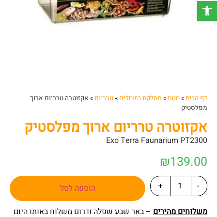
פתח סרגל נגישות
דף הבית
»
חנות
»
מחלקת הזוחלים
»
טרריום
»
אקזוטרה טרריום ארוך
מפלסטיק
אקזוטרה טרריום ארוך מפלסטיק
Exo Terra Faunarium PT2300
₪
139.00
+
-
הוספה לסל
משלוחים מהירים
– באר שבע שפלה ודרום משלוח באותו היום