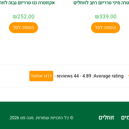
רה מיני טרריום רחב לזוחלים
אקזוטרה ננו טרריום גבוה לזוח
₪
252.00
₪
339.00
הוספה לסל
הוספה לסל
Average rating:
4.89 -
44
reviews
-
דרגו אותנו!
ים
זוחלים
© כל הזכויות שמורות. מגה פט 2026.