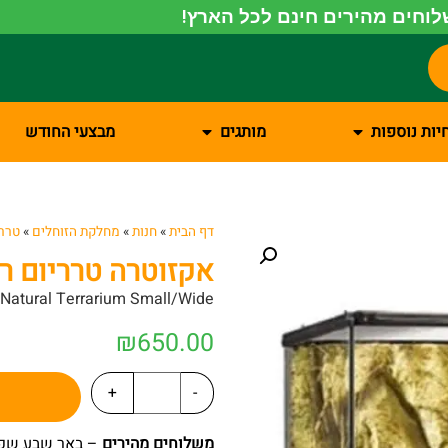
וחים מהירים חינם לכל הארץ!
יות נוספות
מותגים
מבצעי החודש
דף הבית
»
חנות
»
מחלקת הזוחלים
»
טררי
אקזוטרה טרריום ר
 Natural Terrarium Small/Wide
₪
650.00
+
-
משלוחים מהירים