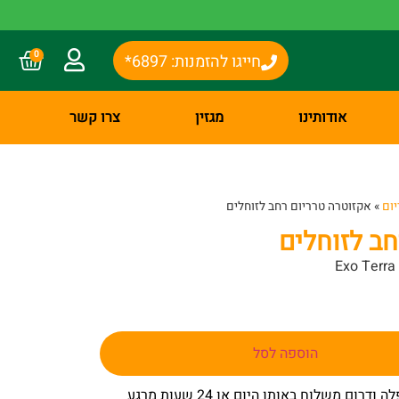
0
חייגו להזמנות: 6897*
אודותינו
מגזין
צרו קשר
ום
»
אקזוטרה טרריום רחב לזוחלים
חב לזוחלים
Exo Terra
הוספה לסל
– באר שבע שפלה ודרום משלוח באותו היום או 24 שעות מרגע