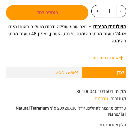
+
-
הוספה לסל
משלוחים מהירים
– באר שבע שפלה ודרום משלוח באותו היום
או 24 שעות מרגע ההזמנה , מרכז, השרון, וצפון 48 שעות מרגע
ההזמנה.
החזרות ואחריות
יצרן
EXO TERRA
מק"ט:
80106040101601
קטגוריה:
טרריום
טרריום ננו גבוה לזוחלים. גודל: 20X20X30 ס"מ
Natural Terrarium
Nano/Tall
חלון אוורור קדמי.