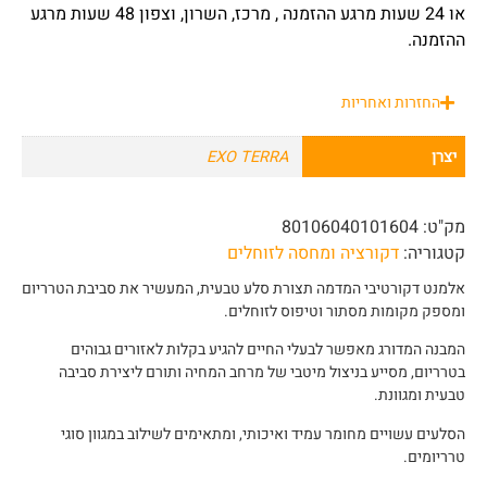
או 24 שעות מרגע ההזמנה , מרכז, השרון, וצפון 48 שעות מרגע
ההזמנה.
החזרות ואחריות
יצרן
EXO TERRA
מק"ט:
80106040101604
קטגוריה:
דקורציה ומחסה לזוחלים
אלמנט דקורטיבי המדמה תצורת סלע טבעית, המעשיר את סביבת הטרריום
ומספק מקומות מסתור וטיפוס לזוחלים.
המבנה המדורג מאפשר לבעלי החיים להגיע בקלות לאזורים גבוהים
בטרריום, מסייע בניצול מיטבי של מרחב המחיה ותורם ליצירת סביבה
טבעית ומגוונת.
הסלעים עשויים מחומר עמיד ואיכותי, ומתאימים לשילוב במגוון סוגי
טרריומים.