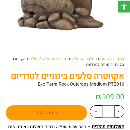
פתח סרגל נגישות
דף הבית
»
חנות
»
מחלקת הזוחלים
»
דקורציה ומחסה לזוחלים
»
אקזוטרה
סלעים בינוניים לטרריום
אקזוטרה סלעים בינוניים לטרריום
Exo Terra Rock Outcrops Medium PT2916
₪
109.00
+
-
הוספה לסל
משלוחים מהירים
– באר שבע שפלה ודרום משלוח באותו היום