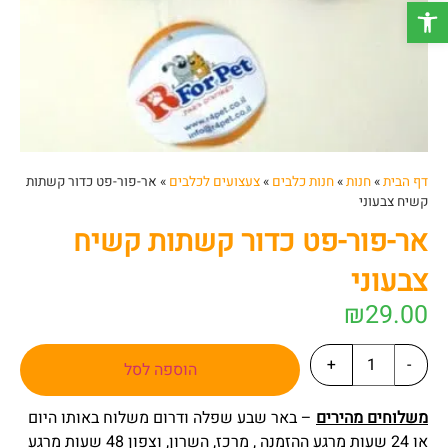
פתח סרגל נגישות
דף הבית
»
חנות
»
חנות כלבים
»
צעצועים לכלבים
»
אר-פור-פט כדור קשתות
קשיח צבעוני
אר-פור-פט כדור קשתות קשיח
צבעוני
₪
29.00
+
-
הוספה לסל
משלוחים מהירים
– באר שבע שפלה ודרום משלוח באותו היום
או 24 שעות מרגע ההזמנה , מרכז, השרון, וצפון 48 שעות מרגע