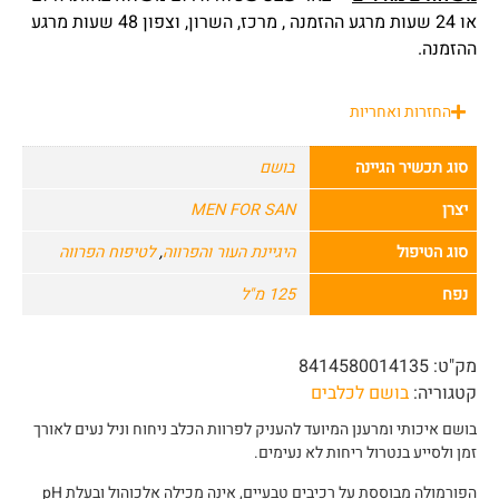
או 24 שעות מרגע ההזמנה , מרכז, השרון, וצפון 48 שעות מרגע
ההזמנה.
החזרות ואחריות
סוג תכשיר הגיינה
בושם
יצרן
MEN FOR SAN
סוג הטיפול
היגיינת העור והפרווה
,
לטיפוח הפרווה
נפח
125 מ"ל
מק"ט:
8414580014135
קטגוריה:
בושם לכלבים
בושם איכותי ומרענן המיועד להעניק לפרוות הכלב ניחוח וניל נעים לאורך
זמן ולסייע בנטרול ריחות לא נעימים.
הפורמולה מבוססת על רכיבים טבעיים, אינה מכילה אלכוהול ובעלת pH