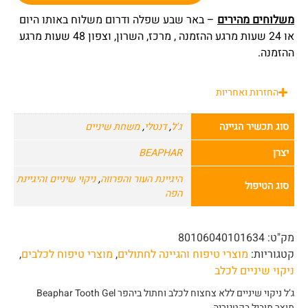
משלוחים מהירים
– באר שבע שפלה ודרום משלוח באותו היום
או 24 שעות מרגע ההזמנה , מרכז, השרון, וצפון 48 שעות מרגע
ההזמנה.
החזרות ואחריות
סוג תכשיר הגיינה
ג'ל
,
דנטלי
,
משחת שיניים
יצרן
BEAPHAR
היגיינת העור והפרווה
,
ניקוי שיניים והיגיינת
סוג הטיפול
הפה
מק"ט:
80106040101634
קטגוריות:
מוצרי טיפוח והגיינה לחתולים
,
מוצרי טיפוח לכלבים
,
ניקוי שיניים לכלב
ג’ל ניקוי שיניים ללא צחצוח לכלב וחתול ביהפר Beaphar Tooth Gel
מוצר מוביל בקטגוריה