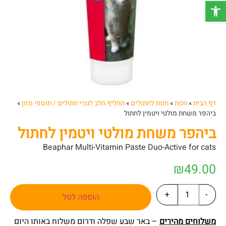
פתח סרגל נגישות
דף הבית
»
חנות
»
חנות לחתולים
»
תחליף חלב לגורי חתולים / תוספי מזון
»
ביהפר משחת מולטי ויטמין לחתול
ביהפר משחת מולטי ויטמין לחתול
Beaphar Multi-Vitamin Paste Duo-Active for cats
₪
49.00
+
-
הוספה לסל
משלוחים מהירים
– באר שבע שפלה ודרום משלוח באותו היום