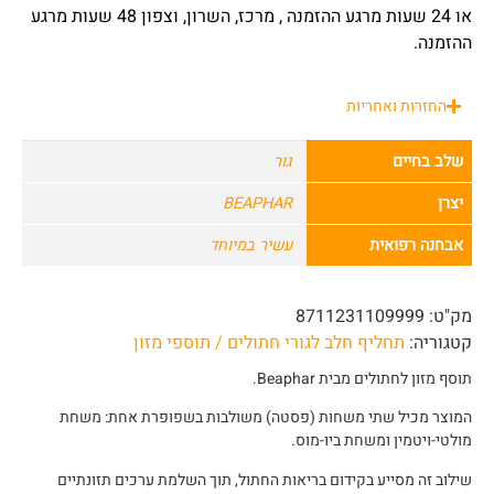
או 24 שעות מרגע ההזמנה , מרכז, השרון, וצפון 48 שעות מרגע
ההזמנה.
החזרות ואחריות
שלב בחיים
גור
יצרן
BEAPHAR
אבחנה רפואית
עשיר במיוחד
מק"ט:
8711231109999
קטגוריה:
תחליף חלב לגורי חתולים / תוספי מזון
תוסף מזון לחתולים מבית Beaphar.
המוצר מכיל שתי משחות (פסטה) משולבות בשפופרת אחת: משחת
מולטי-ויטמין ומשחת ביו-מוס.
שילוב זה מסייע בקידום בריאות החתול, תוך השלמת ערכים תזונתיים