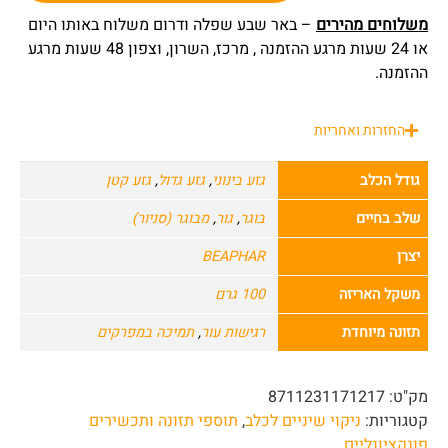
משלוחים מהירים
– באר שבע שפלה ודרום משלוח באותו היום
או 24 שעות מרגע ההזמנה , מרכז, השרון, וצפון 48 שעות מרגע
ההזמנה.
החזרות ואחריות
גודל הכלב
גזע בינוני
,
גזע גדול
,
גזע קטן
שלב בחיים
בוגר
,
גור
,
מבוגר (סניור)
יצרן
BEAPHAR
משקל האריזה
100 גרם
תזונה מיוחדת
רגישות עור
,
תמיכה במפרקים
מק"ט:
8711231171217
קטגוריות:
ניקוי שיניים לכלב
,
תוספי תזונה ותכשירים
פונקציונליים