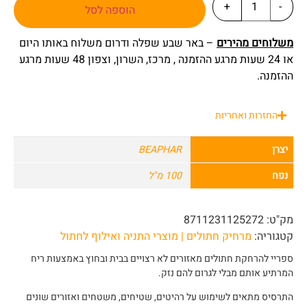
+
-
הוספה לסל
משלוחים מהירים
– באר שבע שפלה ודרום משלוח באותו היום
או 24 שעות מרגע ההזמנה , מרכז, השרון, וצפון 48 שעות מרגע
ההזמנה.
החזרות ואחריות
יצרן
BEAPHAR
נפח
100 מ"ל
מק"ט:
8711231125272
קטגוריה:
מרחיק חתולים | מוצרי התניה ואילוף לחתול
ספריי להרחקת חתולים מאזורים לא רצויים בבית ובחוץ באמצעות ריח
המרתיע אותם מבלי לגרום להם נזק.
התרסיס מתאים לשימוש על רהיטים, שטיחים, משטחים ואזורים שונים