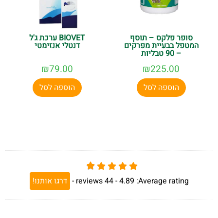
סופר פלקס – תוסף
BIOVET ערכת ג'ל
המטפל בבעיית מפרקים
דנטלי אנזימטי
– 90 טבליות
₪
79.00
₪
225.00
הוספה לסל
הוספה לסל
Average rating:
4.89 -
44
reviews
-
דרגו אותנו!