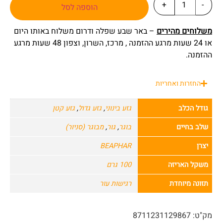
+
-
הוספה לסל
משלוחים מהירים
– באר שבע שפלה ודרום משלוח באותו היום
או 24 שעות מרגע ההזמנה , מרכז, השרון, וצפון 48 שעות מרגע
ההזמנה.
החזרות ואחריות
גודל הכלב
גזע בינוני
,
גזע גדול
,
גזע קטן
שלב בחיים
בוגר
,
גור
,
מבוגר (סניור)
יצרן
BEAPHAR
משקל האריזה
100 גרם
תזונה מיוחדת
רגישות עור
מק"ט:
8711231129867