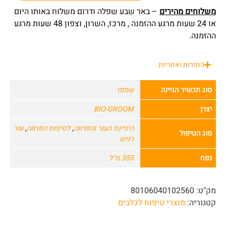
משלוחים מהירים
– באר שבע שפלה ודרום משלוח באותו היום
או 24 שעות מרגע ההזמנה , מרכז, השרון, וצפון 48 שעות מרגע
ההזמנה.
החזרות ואחריות
סוג תכשיר הגיינה
שמפו
יצרן
BIO-GROOM
היגיינת העור והפרווה
,
לטיפוח הפרווה
,
עור
סוג הטיפול
רגיש
נפח
355 מ"ל
מק"ט:
80106040102560
קטגוריה:
מוצרי טיפוח לכלבים