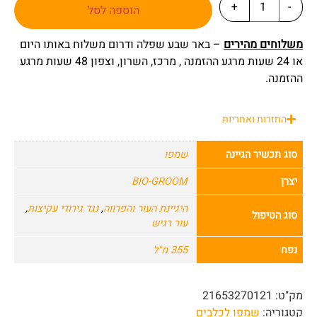
+
-
הוספה לסל
משלוחים מהירים
– באר שבע שפלה ודרום משלוח באותו היום
או 24 שעות מרגע ההזמנה , מרכז, השרון, וצפון 48 שעות מרגע
ההזמנה.
החזרות ואחריות
סוג תכשיר הגיינה
שמפו
יצרן
BIO-GROOM
היגיינת העור והפרווה
,
נגד גירודי עקיצות
,
סוג הטיפול
עור רגיש
נפח
355 מ"ל
מק"ט:
21653270121
קטגוריה:
שמפו לכלבים