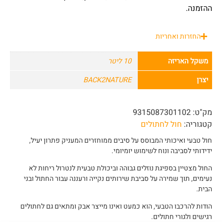
ההזמנה.
החזרות ואחריות
משקל האריזה
10 ליטר
יצרן
BACK2NATURE
מק"ט:
9315087301102
קטגוריה:
חול לחתולים
חול טבעי ואיכותי המבוסס על סיבים ממוחזרים המעניק פתרון יעיל,
ידידותי לסביבה ונוח לשימוש יומיומי.
החול מצטיין בספיגת נוזלים גבוהה וביכולת טבעית לנטרול ריחות לא
נעימים, תוך שמירה על סביבת שירותים נקייה ורעננה עבור החתול ובני
הבית.
הודות להרכבו הטבעי, הוא כמעט ואינו מייצר אבק ומתאים גם לחתולים
רגישים ולגורי חתולים.