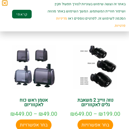
באתר זה נעשה שימוש בעוגיות לצורך תפעול תקין
ושיפור חוויית המשתמש. המשך השימוש באתר מהווה
קראתי
מוצרים קשורים
הסכמה לשימוש זה. לפרטים נוספים ראו
מדיניות
פרטיות.
נווה ווייב 2 משאבת
אטמן ראש כוח
גלים לאקווריום
לאקווריום
₪
449.00
–
₪
49.00
₪
649.00
–
₪
199.00
בחר אפשרויות
בחר אפשרויות