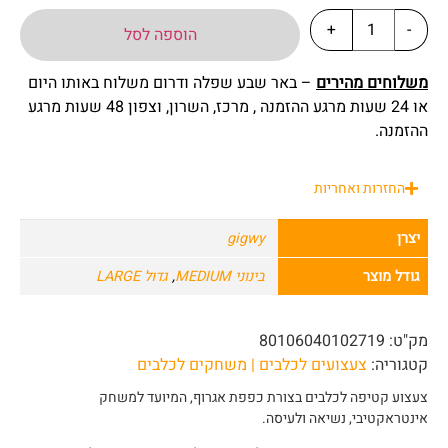
+
-
הוספה לסל
משלוחים מהירים
– באר שבע שפלה ודרום משלוח באותו היום
או 24 שעות מרגע ההזמנה , מרכז, השרון, וצפון 48 שעות מרגע
ההזמנה.
החזרות ואחריות
יצרן
gigwy
גודל מוצר
בינוני MEDIUM
,
גדול LARGE
מק"ט:
80106040102719
קטגוריה:
צעצועים לכלבים | משחקים לכלבים
צעצוע קטיפה לכלבים בצורת כפפת אגרוף, המיועד למשחק
אינטראקטיבי, נשיאה ולעיסה.