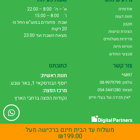
אודותינו
א' – ה' : 8:00 – 22:00
ו' : 8:00 – 15:00
חוות דעות
שבת : פתוחים במוצ"ש החל מ-
תקנון
20 דקות
הצהרת נגישות
מצאת השבת ועד 23:00
מדיניות משלוחים
חנויות חיות
מבצעי החודש
צור קשר
כתובתנו
6897*
חנות ראשית:
טלפון: 08-9979799
יוסף הבורסקאי 1, באר שבע.
ווצאפ: 054-3441280
מרכז הפצה:
*אין מכירה של בעלי חיים
נקודות הפצה ברחבי הארץ
עיצוב אתרים
|
שיווק דיגיטלי
משלוח עד הבית חינם ברכישה מעל
₪
199.00