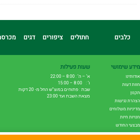
כלבים
חתולים
ציפורים
דגים
מכרסמ
מידע שימושי
שעות פעילות
אודותינו
א' – ה' : 8:00 – 22:00
ו' : 8:00 – 15:00
חוות דעות
שבת : פתוחים במוצ"ש החל מ- 20 דקות
תקנון
מצאת השבת ועד 23:00
הצהרת נגישות
מדיניות משלוחים
חנויות חיות
מבצעי החודש
באתר זה נעשה שימוש בעוגיות לצורך תפעול תקין ושיפור חו