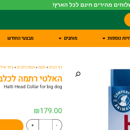
וחים מהירים חינם לכל הארץ!
יות נוספות
מותגים
מבצעי החודש
דף הבית
»
חנות
»
חנות כלבים
»
ציוד איל
האלטי רתמה לכלב גדול
Halti Head Collar for big dog
₪
179.00
+
-