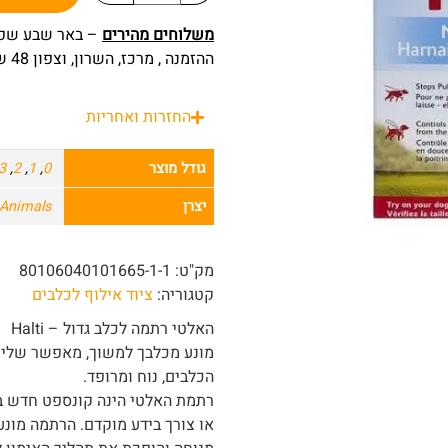
משלוחים מהירים
ההזמנה , מרכז, השרון, וצפון 48 שעות מרגע ההזמנה.
החזרות ואחריות
גודל מוצר
0
,
1
,
2
,
3
יצרן
Animals
מק"ט:
80106040101665-1-1
קטגוריה:
ציוד אילוף לכלבים
האלטי רתמה לכלב גדול – Halti
מונע מכלבך למשוך, מאפשר שליטה
הכלבים, נוח ומרופד.
רתמת האלטי הינה קונספט חדש 
או צורך בידע מוקדם. הרתמה מונ