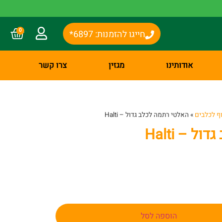
0
חייגו להזמנות: 6897*
אודותינו
מגזין
צרו קשר
וף לכלבים
»
האלטי רתמה לכלב גדול – Halti
 – Halti
הוספה לסל