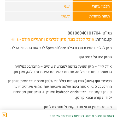
חלבון עיקרי
עוף
תזונה מיוחדת
דנטלי
מק"ט:
80106040101704
קטגוריות:
אוכל לכלב בוגר
,
מזון לכלבים וחתולים הילס - Hills
מזון לכלבים תוצרת חברת הילס Special Care לבריאות הפה של הכלב.
המזון הינו על בסיס עוף.
אורל קייר – מזון הפועל בדומה למברשת שיניים – מיוצר בטכנולוגיה
הרשומה כפטנט ויעילותה מוכחת בהפחתת הצטברות פלאק ואבן שן.
רכיבים: עוף (30%) הודו (עופות כולל של 50%) תירס אורז תאית שומן מן
החי לעכל סובין אפונה ביצה שלמה מיובשת שמן צמחי מינרלים זרעי
פשתן דקסטרוז L ליזין hydrochloride טאורין L- טריפטופן ויטמינים
יסודות קורט ובטא קרוטן.
משומר באופן טבעי עם טוקופרול וחומצת לימון.
באתר זה נעשה שימוש בעוגיות לצורך תפעול תקין