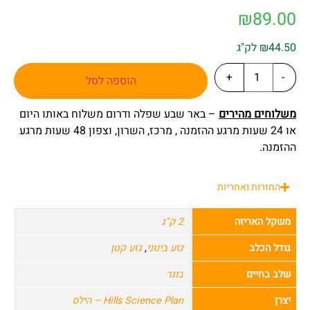
₪
89.00
₪44.50 לק"ג
+
-
הוספה לסל
משלוחים מהירים
– באר שבע שפלה ודרום משלוח באותו היום
או 24 שעות מרגע ההזמנה , מרכז, השרון, וצפון 48 שעות מרגע
ההזמנה.
החזרות ואחריות
משקל האריזה
2 ק"ג
גודל הכלב
גזע בינוני
,
גזע קטן
שלב בחיים
בוגר
יצרן
Hills Science Plan – הילס