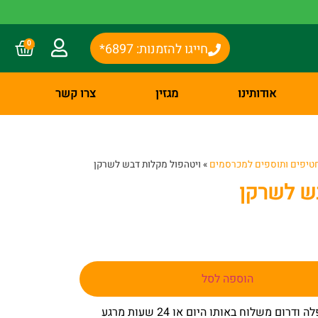
0
חייגו להזמנות: 6897*
אודותינו
מגזין
צרו קשר
טיפים ותוספים למכרסמים
»
ויטהפול מקלות דבש לשרקן
ש לשרקן
הוספה לסל
– באר שבע שפלה ודרום משלוח באותו היום או 24 שעות מרגע