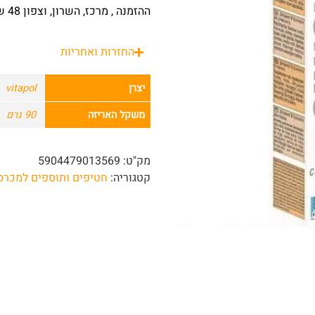
ההזמנה , מרכז, השרון, וצפון 48 שעות מרגע ההזמנה.
החזרות ואחריות
יצרן
vitapol
משקל האריזה
90 גרם
מק"ט:
5904479013569
קטגוריה:
חטיפים ותוספים למכרס